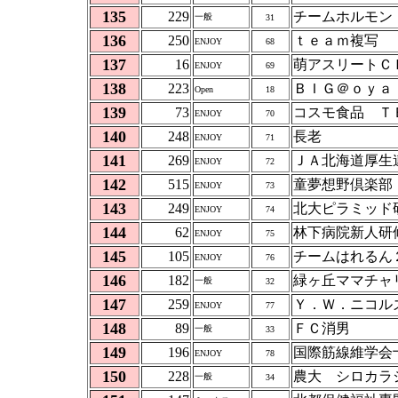
135
229
チームホルモン
一般
31
136
250
ｔｅａｍ複写
ENJOY
68
137
16
萌アスリートＣ
ENJOY
69
138
223
ＢＩＧ＠ｏｙａ
Open
18
139
73
コスモ食品 Ｔ
ENJOY
70
140
248
長老
ENJOY
71
141
269
ＪＡ北海道厚生
ENJOY
72
142
515
童夢想野倶楽部
ENJOY
73
143
249
北大ピラミッド
ENJOY
74
144
62
林下病院新人研
ENJOY
75
145
105
チームはれるん
ENJOY
76
146
182
緑ヶ丘ママチャ
一般
32
147
259
Ｙ．Ｗ．ニコル
ENJOY
77
148
89
ＦＣ消男
一般
33
149
196
国際筋線維学会
ENJOY
78
150
228
農大 シロカラ
一般
34