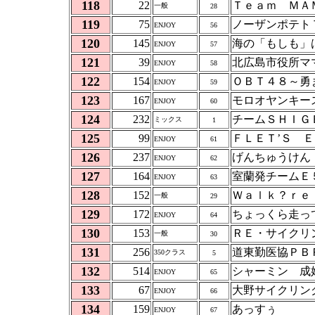
118
22
Ｔｅａｍ ＭＡ
一般
28
119
75
ノーザンポテト
ENJOY
56
120
145
海の「もしも」
ENJOY
57
121
39
北広島市役所マ
ENJOY
58
122
154
ＯＢＴ４８～勇
ENJOY
59
123
167
モロオヤンキー
ENJOY
60
124
232
チームＳＨＩＧ
ミックス
1
125
99
ＦＬＥＴ’Ｓ 
ENJOY
61
126
237
げんちゅうけん
ENJOY
62
127
164
室蘭発チームＥ
ENJOY
63
128
152
Ｗａｌｋ？ｒｅ
一般
29
129
172
ちょっくら走っ
ENJOY
64
130
153
ＲＥ・サイクリ
一般
30
131
256
道東勤医協ＰＢ
350クラス
5
132
514
シャーミン 成
ENJOY
65
133
67
大野サイクリン
ENJOY
66
134
159
あっすぅ
ENJOY
67