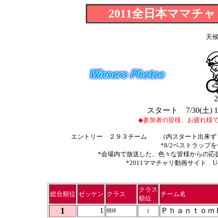
2011全日本ママチ
天
スタート 7/30(土) 
◆参加者の皆様、お疲れ様
エントリー ２９３チーム （内スタート出来
*8/2ベストラップを
*会場内で放送した、色々な皆様からの
*2011ママチャリ動画サイト U
クラス
総合順位
ゼッケン
クラス
チーム名
順位
1
1
Ｐｈａｎｔｏｍ
招待
1