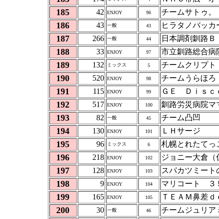
185
42
チームサトゥ。
ENJOY
96
186
43
ヒラタノバッカ
一般
43
187
266
日本調剤釧路Ｂ
一般
44
188
33
市立釧路総合病
ENJOY
97
189
132
チームクリプト
ミックス
5
190
520
チームうらほろ
ENJOY
98
191
115
ＧＥ Ｄｉｓｃ
ENJOY
99
192
517
釧路労災病院マ
ENJOY
100
193
82
チーム凸凹
一般
45
194
130
ＬＨサージ
ENJOY
101
195
96
札幌とれたてっ
ミックス
6
196
218
ジョニー大倉（
ENJOY
102
197
128
スパカツミート
ENJOY
103
198
9
マリコート ３
ENJOY
104
199
165
ＴＥＡＭ鼻差ｄ
ENJOY
105
200
30
チームジュリア
一般
46