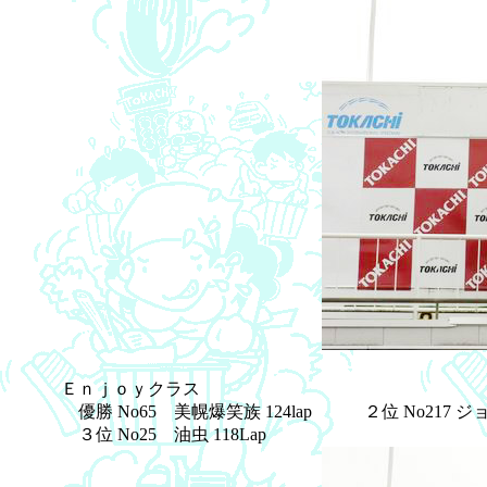
Ｅｎｊｏｙクラス
優勝 No65 美幌爆笑族 124lap ２位 No217 ジョ
３位 No25 油虫 118Lap