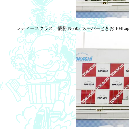
レディースクラス 優勝 No502 スーパーときお 104La