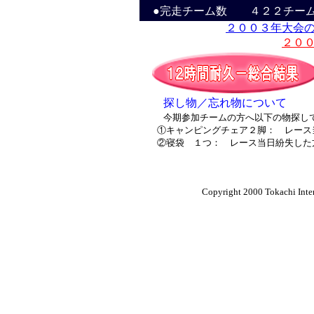
●完走チーム数 ４２２チーム
２００３年大会
２０
探し物／忘れ物について
今期参加チームの方へ以下の物探し
①キャンピングチェア２脚： レース当
②寝袋 １つ： レース当日紛失した方
Copyright 2000 Tokachi Inter