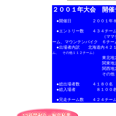
２００１年大会 開催
●開催日 ２００１年８月４(
●エントリー数 ４３４チー
（ママチャリ ４２３
ーム、マウンテンバイク ６チー
●出場者内訳 北海道内４２１
ム、 その他１１２チーム）
東北地方 ２
関東地方 ６
関西地方 ２
その他 広島、山口
●総出場者数 ４１８０名
●総入場者 ８１００
●完走チーム数 ４２４チーム