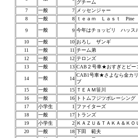
グチーム
7
一般
7
メッセンジャー
8
一般
8
ｔｅａｍ Ｌａｓｔ Pine
一般
今年はチョッピリ ハッス
9
9
10
一般
10
おろし ザンギ
11
一般
11
チーム弟
12
一般
12
テロンズ
13
一般
13
CAB２号車★おすぎとピー
CAB1号車★さよなら金カ
一般
14
14
ブ
15
一般
15
ＴＥＡＭ笹川
16
一般
16
トトムフジツボレーシング
17
小学生
1
ファイターズ
18
一般
17
トランズ
19
小学生
2
ＫＡＺＵ＆ＴＡＫＡ＆ＫＯ
20
一般
18
下田 範夫