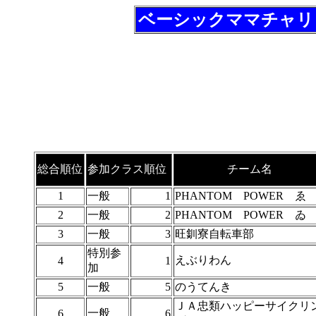
ベーシックママチャリ
総合順位
参加クラス順位
チーム名
1
一般
1
PHANTOM POWER ゑ
2
一般
2
PHANTOM POWER ゐ
3
一般
3
旺釧寮自転車部
特別参
えぶりわん
4
1
加
5
一般
5
のうてんき
ＪＡ忠類ハッピーサイクリ
一般
6
6