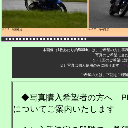
No113 白藤祐治
No120 寺崎隆広
■ ■ ■ ■ ■ ■ ■ ■ ■ ■ ■ ■ ■ ■ ■ ■ ■ ■ ■ ■ ■ ■ ■ ■
本画像（1枚あたり約500kb）は、ご希望の方に事務
写真のご希望に当た
１）1回のご希望に対し
２）写真は個人使用のみに限ります
＊
ご希望の方は、下記をご理解
◆写真購入希望者の方へ PH
についてご案内いたします