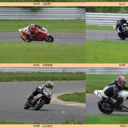
No76 山田秀一
No77
No81 川畑智敬
No85
No89 山口雄太
No91