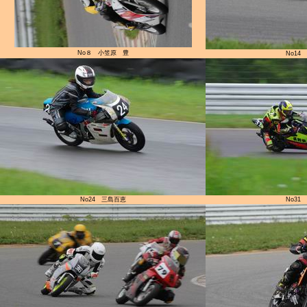
No８ 小笠原 豊
No14
No24 三島百恵
No31