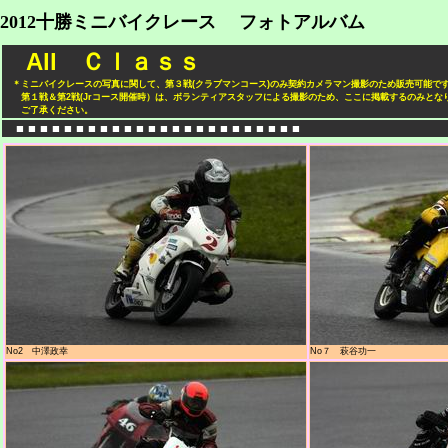
2012十勝ミニバイクレース フォトアルバム
All Ｃｌａｓｓ
＊ミニバイクレースの写真に関して、第３戦(クラブマンコース)のみ契約カメラマン撮影のため販売可能で
第１戦＆第2戦(Jrコース開催時）は、ボランティアスタッフによる撮影のため、ここに掲載するのみとな
ご了承ください。
■ ■ ■ ■ ■ ■ ■ ■ ■ ■ ■ ■ ■ ■ ■ ■ ■ ■ ■ ■ ■ ■ ■ ■
No2 中澤政幸
No７ 萩谷功一