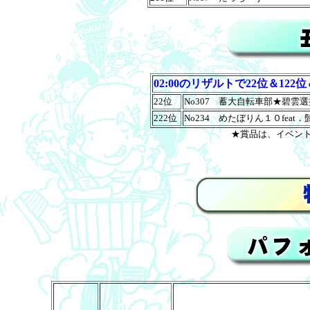
02:00のリザルトで22位＆122位
22位
No307 蓄大自転車部★碧雲選
222位
No234 めたぼりん１０feat
★賞品は、イベン