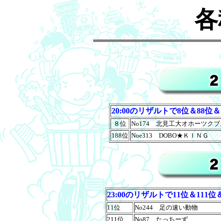
各
20:00のリザルトで8位＆88位＆
８位
No174 北見工大オホーツク
188位
Noe313 DOBO★ＫＩＮＧ
23:00のリザルトで11位＆111位＆
11位
No244 足の速い動物
211位
No87 たっちーず