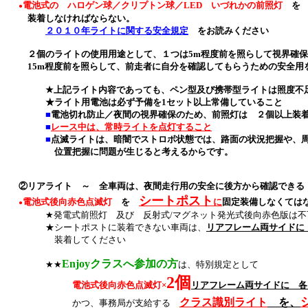
電池式の ハロゲン球／クリプトン球／LED いづれかの前照灯
●
装着しなければならない。
２０１０年ライトに関する安全規定
をお読みください
２個のライトの使用用途として、１つは5m程度前を照らして視界確保
15m程度前を照らして、前走者に自分を確認してもらうための安全用
★上記ライト内容であっても、ペン型及び携帯型ライトは照度不足
★ライト用電池は必ず予備を1セット以上常備していること
■
電池切れ防止／夜間の視界確保のため、前照灯は ２個以上装
■
レース中は、常時ライトを点灯すること
■
点滅ライトは、暗闇でストロボ状態では、路面の状況把握や、
位置把握に問題が生じると考えるからです。
②リアライト ～ 全車両は、夜間走行用の安全に後方から確認できる
シートポスト
電池式後向赤色点滅灯
を
に
固定装備しなくて
●
★発電式前照灯 及び 反射式/マグネット発光式後向赤色版は不
★シートポストに装着できない車両は、
リアフレーム両サイドに
装着してください
Enjoyクラスへ参加の方
★★
は、特別規定として
2個
電池式後向赤色点滅灯×
リアフレーム両サイドに 各
クラス識別ライト
を、
かつ、事務局が支給する