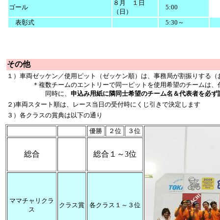
８月 １日
ゴール
5:00
（日）
表彰式
5:30～
その他
１）車両ゼッケン／使用ピット（ゼッケン順）は、事務局が割振りする
＊複数チームのエントリーで同一ピットを使用希望のチームは、代
同時に、
申込み用紙に隣同士希望のチーム名＆代表者を必ず
２)車両スタート順は、レース当日の受付時にくじ引きで決定します
３）各クラスの賞典は以下の通り
優勝
２位
３位
総合
総合１～3位
ママチャリクラ
クラス賞
各クラス１～３位
ス