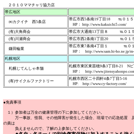
２０１０ママチャリ協力店
帯広地区
帯広市西5条南19丁目18 ℡０１
㈱カクイチ 西5条店
HP： http://www.kakuichi5.com/
(有)大角商会
帯広市大通南13丁目８ ℡０１５
(有)川瀬商会
帯広市西2条南1丁目20 ℡０１
帯広市東7条南4丁目１ ℡０１
鎌田輪業
HP： http://www.sam.hi-ho.ne.jp/m-
札幌地区
札幌市東区東苗穂9条3丁目8-21 
札幌じてんしゃ本舗
HP： http://www.jitensyahonpo.co
札幌市西区二十四軒4条7丁目5-1
(有)サイクルファクトリー
HP: http://www.cy-factory.com/
●免責事項
１）参加者は万全の健康管理の下に参加してください。
万一事故、怪我、その他障害が発生した場合、現場での応急処置 及
の責は
負えませんので、了解の上参加してください。