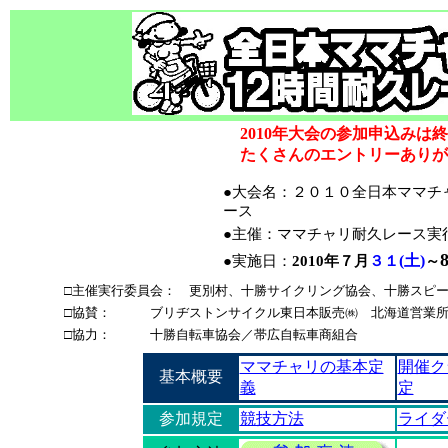
2010年大会の参加申込みは
たくさんのエントリーありが
●大会名：２０１０全日本ママチ
ース
●主催：ママチャリ耐久レース実
(土)
●実施日：
2010年７月
３１
～
□主催実行委員会：
更別村、十勝サイクリング協会、十勝スピー
□協賛： ブリヂストンサイクル東日本販売㈱ 北海道営業
□協力： 十勝自転車協会／帯広自転車商組合
ママチャリの基本定
開催ク
基本概要
義
定
参加規定
競技方法
ライダ