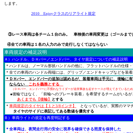
します。
2010 Enjoyクラスのリアライト規定
③レース車両は各チーム１台のみ。 車検後の車両変更は（ゴールまで
④全ての車両は１名の人力のみで走行しなくてはならない
車両規定の補足説明
Ａ）ハンドル、ＤＨバー／エンドバー、タイヤ規定についての補足説明
＊ハンドルは、ノーマル形状ハンドルの他に、フラットハンドルの仕様・
＊全ての車両のハンドル両端には、グリップ／エンドキャップなどを装着
＊ＤＨバー、エンドバーの追加は認めるが、装着車両は手元に、後輪に有
ならない
これを義務とする
（ＤＨバー、エンドバーに不慣れなライダーが追突事故を起すケースが増えてきているため、2
●後輪ではなく、「前輪へのブレーキ装着」を希望するチームがいるが
あくまでも【後輪】
とする
＊
車両規定のタイヤは【１と3/8インチ】
となっているが、
実際のママチ
タイヤのサイドに表記してある数値を優先する
Ｂ）車両ライトの規定を再度明記する
＊全車両は、夜間走行用の安全に視界を確保できる照度を保持した