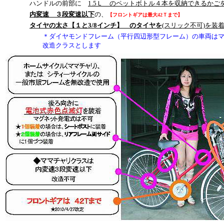
ハンドルの前部に
1.5Ｌ のペットボトル４本を収納できるかご
内変速 ３段変速以下
の、
【フロントギアは最大42Ｔまで】
タイヤの太さ【１と3/8インチ】 のタイヤを
(スリック不可)を装
＊ダイヤモンドフレーム（平行四辺形型フレーム）の車両はマ
改造クラスとします