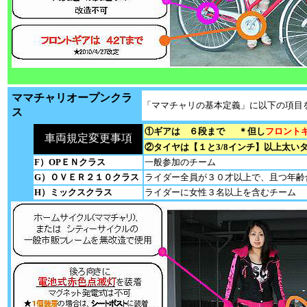
ママチャリオープンクラ
「ママチャリの基本定義」に以下の項目
ス
①ギアは ６段まで
＊但し
フロント
車両規定変更事項
②タイヤは【１と3/8インチ】以上太い
F）OPＥＮクラス
一般参加のチーム
G）ＯＶＥＲ２１０クラス
ライダー全員が３０才以上で、且つ年齢
H）ミックスクラ
ス
ライダーに女性３名以上を含むチーム