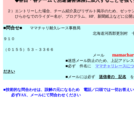
◆各自・各チームで別途傷害保険に加入することを強く
２）エントリーした場合、チーム紹介及びリザルト掲示のため、ゼッケン
ひらかなでのライダー名が、プログラム、HP、新聞紙上などに公開さ
■問合せ■
ママチャリ耐久レース事務局
北海道河西郡更別村 十勝スピードウエイ
９１０
Ｆ
（０１５５）５３－３３６６
mamachar
メール
■迷惑メール防止のため、上記アドレスをコピー＆
■必ず 件名に
ママチャリレースにつ
ださい
■メールには必ず
送信者の 記名
を
■技術的な問合わせは、誤解の元になるため 電話／口頭では一切お答え
必ずFAX、メールにて問合わせください