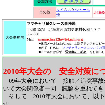
参加方法
タイムスケジュール
その他
他
ママチャリ耐久レース事務局
〒089-1573 北海道河西郡更別村弘和４７７
53-3366
大会事務局
Mail
mamachar12h@tokachi.org
■迷惑メール防止のため、上記アドレスをコピー＆
■必ず 件名に
ママチャリレースについての問
■メールには必ず
送信者の 記名
をお願いし
2010年大会の 安全対策に
09年大会において 接触／追突事故
いて大会関係者一同 議論を重ねてき
そして 2010年大会において、以
す。