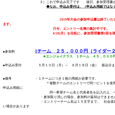
３）これで申込み完了です 後日、参加受理書がチー
◆なお、申込み受付は、（申込み用紙ではな
2010年大会の参加申込書は終了い
ます。
只今、エントリー名簿の集計中です。
6/28(月）を目処に、参加受理書第1段を発送す
1チーム ２５，０００円（ライダー
●参加料
★エンジョイクラス １チーム ４５，０００
●申込み受付
５月１０日（月）～ ６月１８日（金） 振込
●備考 ・１チームにつき１枚の用紙が必要です。
＊複数チームのエントリーで同一ピットを使用希望のチ
申込み用紙に
同一希望チーム名と代表者名を記入の上、一括して
・参加取り消しの場合、参加料の返却はできませ
・エントリーチーム名は１５文字まで。 社会道徳上、一般
い場合があります