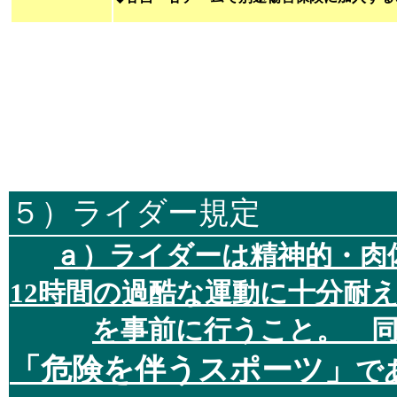
５）ライダー規定
ａ）ライダーは精神的・肉
12時間の過酷な運動に十分耐
を事前に行うこと。 
「危険を伴うスポーツ」
で