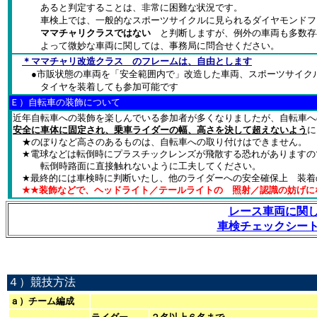
あると判定することは、非常に困難な状況です。
車検上では、一般的なスポーツサイクルに見られるダイヤモンドフレ
ママチャリクラスではない
と判断しますが、例外の車両も多数
よって微妙な車両に関しては、事務局に問合せください。
＊ママチャリ改造クラス のフレームは、自由とします
●市販状態の車両を「安全範囲内で」改造した車両、スポーツサイクル
タイヤを装着しても参加可能です
Ｅ）自転車の装飾について
近年自転車への装飾を楽しんでいる参加者が多くなりましたが、
自転車へ
安全に車体に固定され、乗車ライダーの幅、高さを決して超えないよう
★のぼりなど高さのあるものは、自転車への取り付けはできません。
★電球などは転倒時にプラスチックレンズが飛散する恐れがありますの
転倒時路面に直接触れないように工夫してください。
★最終的には車検時に判断いたし、他のライダーへの安全確保上 装着
★★装飾などで、ヘッドライト／テールライトの 照射／認識の妨げに
レース車両に関
車検チェックシー
４）競技方法
ａ）チーム編成