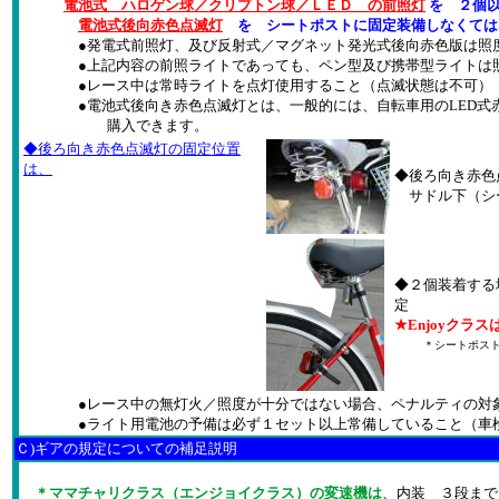
電池式 ハロゲン球／クリプトン球／ＬＥＤ の前照灯
を ２個
電池式後向赤色点滅灯
を シートポストに固定装備しなくては
●発電式前照灯、及び反射式／マグネット発光式後向赤色版は照度
●上記内容の前照ライトであっても、ペン型及び携帯型ライトは照
●レース中は常時ライトを点灯使用すること（点滅状態は不可）
●電池式後向き赤色点滅灯とは、一般的には、自転車用のLED式赤色
購入できます。
◆後ろ向き赤色点滅灯の固定位置
は、
◆後ろ向き赤色
サドル下（シ
◆２個装着する
定
★Enjoyクラ
＊シートポス
●レース中の無灯火／照度が十分ではない場合、ペナルティの対
●ライト用電池の予備は必ず１セット以上常備していること（車検
Ｃ)ギアの規定についての補足説明
＊ママチャリクラス（エンジョイクラス）の変速機は
、内装 ３段まで