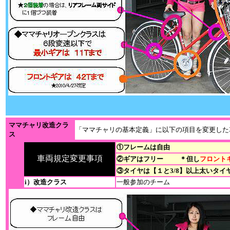
ママチャリ改造クラ
「ママチャリの基本定義」に以下の項目を変更した
ス
①フレームは自由
車両規定変更事項
②ギアはフリー
＊但し
フロント
③タイヤは【１と3/8】以上太いタ
i）改造クラス
一般参加のチーム