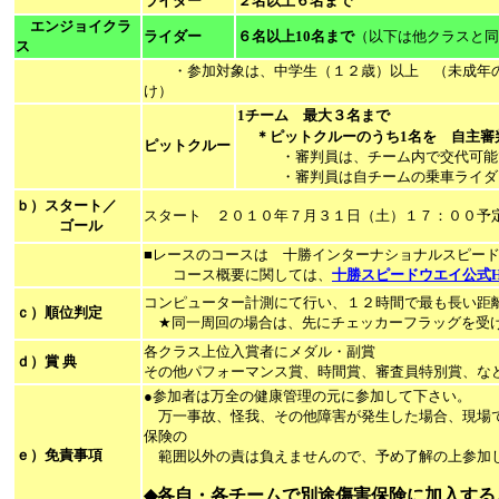
ライダー
２名以上６名まで
エンジョイクラ
ライダー
６名以上10名まで
（以下は他クラスと同
ス
・参加対象は、中学生（１２歳）以上 （未成年の
け）
1チーム 最大３名まで
＊ピットクルーのうち1名を 自主審
ピットクルー
・審判員は、チーム内で交代可能で
・審判員は自チームの乗車ライダー
ｂ）スタート／
スタート ２０１０年７月３１日（土）１７：００
ゴール
■レースのコースは 十勝インターナショナルスピー
コース概要に関しては、
十勝スピードウエイ公式
コンピューター計測にて行い、１２時間で最も長い距
ｃ）順位判定
★同一周回の場合は、先にチェッカーフラッグを受
各クラス上位入賞者にメダル・副賞
ｄ）賞 典
その他パフォーマンス賞、時間賞、審査員特別賞、な
●参加者は万全の健康管理の元に参加して下さい。
万一事故、怪我、その他障害が発生した場合、現場で
保険の
ｅ）免責事項
範囲以外の責は負えませんので、予め了解の上参加
◆各自・各チームで別途傷害保険に加入する