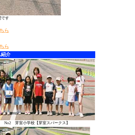
間です
ちら
ちら
ム紹介
No2 芽室小学校【芽室スパークス】