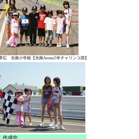
 帯広 光南小学校【光南Atomz5年チャリンコ団】
 作成中