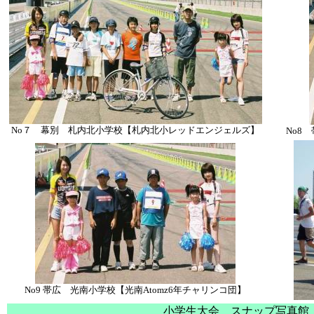
No７ 幕別 札内北小学校【札内北小レッドエンジェルズ】
No8
No9 帯広 光南小学校【光南Atomz6年チャリンコ団】
小学生大会 スナップ写真館