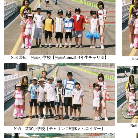
No3 帯広 光南小学校【光南Atomz3･4年生チャリ団】
N
No
No5 芽室小学校【チャリンコ戦隊メムロイダー】