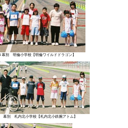
o4 幕別 明倫小学校【明倫ワイルドドラゴン】
6 幕別 札内北小学校【札内北小鉄腕アトム】