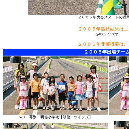
２００５年大会スタートの瞬
２００５年競技結果はこ
（pdfファイルです）
２００５年開催概要はこ
２００５年出場チー
No1 幕別 明倫小学校【明倫 ウインズ】