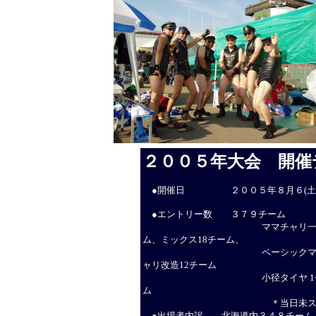
２００５年大会 開催
●開催日 ２００５年８月６(土)～
●エントリー数 ３７９チーム
ママチャリ一般103チーム、o
ム、ミックス18チーム、
ベーシックママチャリ一般89
ャリ改造12チーム
小径タイヤ 1チーム、エンジ
ム
＊当日未スタート1
●出場者内訳 北海道内３４８チーム