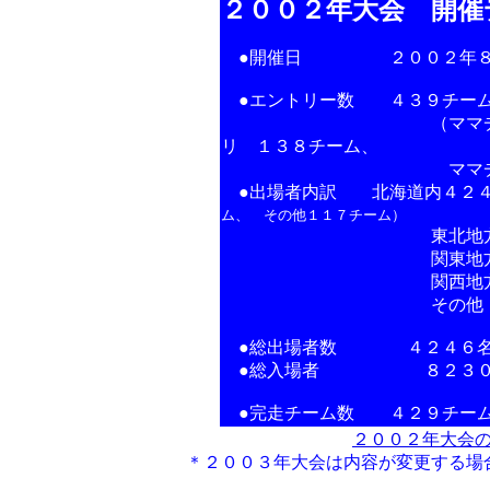
２００２年大会 開催
●開催日 ２００２年８月３(
●エントリー数 ４３９チー
（ママチャリ ２９４
リ １３８チーム、
ママチャリ改造
●出場者内訳 北海道内４２４
ム、 その他１１７チーム）
東北地方 ２
関東地方 ８
関西地方 ４
その他 福岡 
●総出場者数 ４２４６
●総入場者 ８２３０
●完走チーム数 ４２９チーム
２００２年大会
＊２００３年大会は内容が変更する場