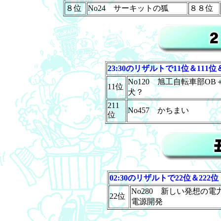
８位
No24 サーキットの狐
８８位
23:30のリザルトで11位＆111位＆
No120 旭工自転車部OB
11位
犬？
211
No457 かちまい
位
02:30のリザルトで22位＆222位
No280 新しい発想の電
22位
電源開発