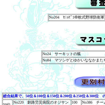
No204 ｾﾆｮﾋﾟｺ＠軟式野球防衛軍
No24 サーキットの狐
No84 マツシゲとゆかいななかまた
総合結果で、50位＆100位＆150位＆200位＆250位＆300位
No220 釧路労災病院のオジサン
100
No386 
50位