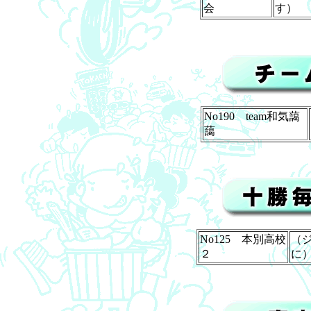
会
す）
No190 team和気藹
藹
No125 本別高校
（
２
に