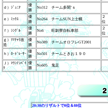
優
ｄ）ｼﾞｭﾆｱ
No312 チーム多聞’ｓ
勝
優
２
ｅ）ﾐｯｸｽ
No264 チームSUN上士幌
勝
位
優
２
ｆ）ｼﾝｸﾞﾙ
No6 旺釧寮自転車部
勝
位
ｇ）ﾏﾏﾁｬﾘ改
優
No389 チームオロフレGT2001
造
勝
優
ｈ）ﾛｰﾄﾞﾚｰｻｰ
No501 チームときお１９０
勝
優
Ｊ）ﾏｳﾝﾃﾝﾊﾞｲ
No605 鬼足
ｸ
勝
20:30のリザルトで8位＆88位