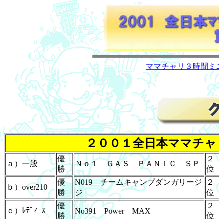
ママチャリ３時間ミ
２００１全日本ママチャ
優
２
ａ）一般
Ｎｏ１ ＧＡＳ ＰＡＮＩＣ ＳＰ
勝
位
優
N019 チームキャンプダンガリージ
２
ｂ）over210
勝
ジ
位
優
２
ｃ）ﾚﾃﾞｨｰｽ
No391 Power MAX
勝
位