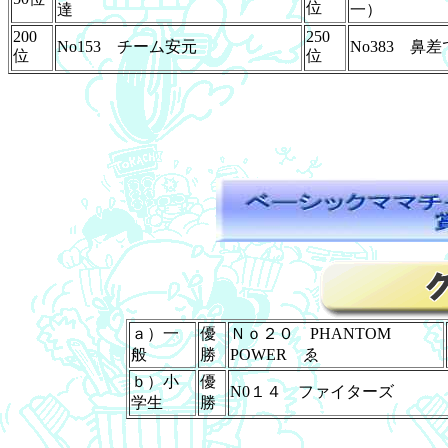
位
達
一）
200
250
No153 チーム安元
No383 鼻
位
位
ａ）一
優
Ｎｏ２０ PHANTOM
般
勝
POWER ゑ
ｂ）小
優
N0１４ ファイターズ
学生
勝