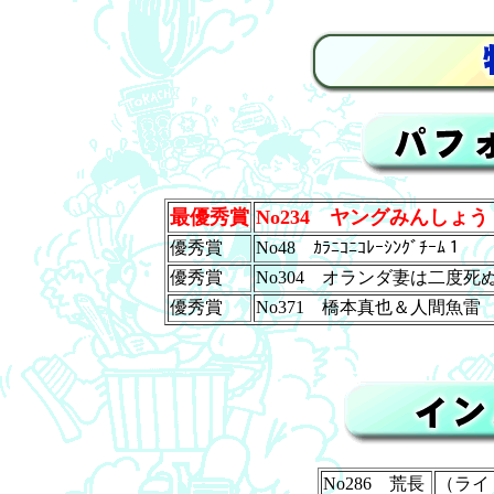
最優秀賞
No234 ヤングみんしょう
優秀賞
No48 ｶﾗﾆｺﾆｺﾚｰｼﾝｸﾞﾁｰﾑ１
優秀賞
No304 オランダ妻は二度死
優秀賞
No371 橋本真也＆人間魚雷
No286 荒長
（ライ