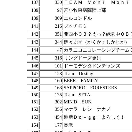
137
330
ＴＥＡＭ Ｍｏｈｉ Ｍｏｈｉ
139
97
苫小牧東病院陸上部
139
309
エルコンドル
141
216
プッチモミ
142
351
開西小ＯＢ？えっ？緑園中ＯＢ
143
344
鶴々鹿々（かくかくしかじか）
144
47
カラニコニコレーシングチーム
145
316
リングドーズ更別
146
101
ドーモデシタドンチャンズ
147
128
Team Destiny
148
160
BEER FAMILY
149
168
SAPPORO FORESTERS
150
135
Team SETA
151
302
MIN'D SUN
152
356
マケラーレン ナカノ
153
454
道新Ｄｏ－ｇｇｉよろしく！
154
177
長老