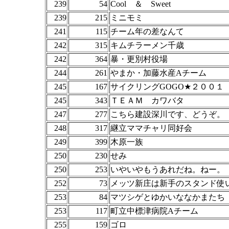
239
54
Cool ＆ Sweet
239
215
ミニモミ
241
115
チーム年の差なんて
242
315
キムチラーメン千歳
242
364
暴・更別村役場
244
261
やまか・加藤水産Aチーム
245
167
サイクリングGOGO★２００１
245
343
ＴＥＡＭ カワバタ
247
277
こちら建設深川です、どうぞ。
248
317
継立ママチャリ同好会
249
399
木原一族
250
230
せみ
250
253
いやいやもうあれだね。ねー。
252
73
メッツ新庄は新手のスタンド使
253
84
マツシゲとゆかいななかまたち
253
117
町立中標津病院Aチーム
255
159
ゴロ