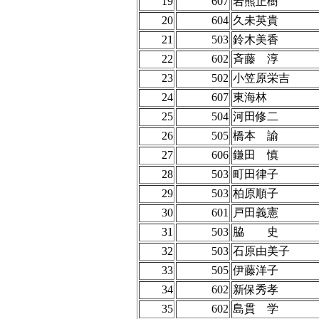
19
607
岩熊正樹
20
604
久未英貴
21
503
鈴木美香
22
602
斉藤 淳
23
502
小笠原栄吉
24
607
東海林
25
504
河田修二
26
505
橋本 諭
27
606
鎌田 慎
28
503
町田律子
29
503
柏原順子
30
601
戸田義憲
31
503
脇 史
32
503
石原由美子
33
505
伊藤洋子
34
602
新保秀孝
35
602
島貫 学