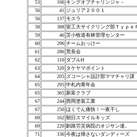
53
166
キングオブチャリンジャ－
56
41
ジュリア２００１
56
137
モスラ
58
388
室工大サイクリング部Ｔｙｐｅ
59
46
苫小牧道有林管理センター
60
296
チームおっけー
61
286
荒長会
62
110
ダブルH
63
320
タケヤマポイント
64
205
ズコーシャ設計部ママチャリ課
65
295
中札内青年会
65
365
新富クラブ
67
244
西岡塗装工業
67
250
ほくでん痛快！一夜干し
69
162
朝日スマイルキッズ
69
220
釧路労災病院のオジサン達。
71
336
今夜は帰さないダンディーズ