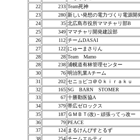
22
233
Team死神
23
280
新しい発想の電力づくり電源開
24
35
北広島市役所ママチャリ部B
25
349
ママチャリ開発建設部
26
112
チームDASAI
27
122
にゅーまさりん
28
28
Team Mamo
28
238
浦幌道有林管理センター
30
76
明治乳業Aチーム
31
202
セニョピコ＠Ｏｋｉｒａｋｕ
32
165
SG BARN STOMER
33
67
十勝勤医協A
34
379
帯広ゼロックス
35
187
ＧＭＢＴ(改)－頑張ってっ改ー
36
79
PEACE
37
124
まるけんぴすとるず
38
254
チームエルティ