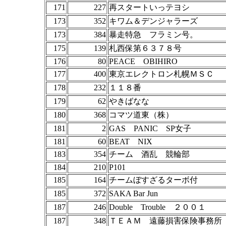
171
227
再スタートいっテヨシ
173
352
キワム＆デンジャラーズ
173
384
暴走特急 フラミン号。
175
139
札西保第６３７８号
176
80
PEACE OBIHIRO
177
400
東京エレクトロン札幌ＭＳＣ
178
232
１１８番
179
62
やきばなな
180
368
コマツ道東（株）
181
2
GAS PANIC SP女子
181
60
BEAT NIX
183
354
チーム 酒乱 競輪部
184
210
P101
185
164
チームぼすざるターボ付
185
372
SAKA Bar Jun
187
246
Double Trouble ２００１
187
348
ＴＥＡＭ 遠藤損害保険事務所