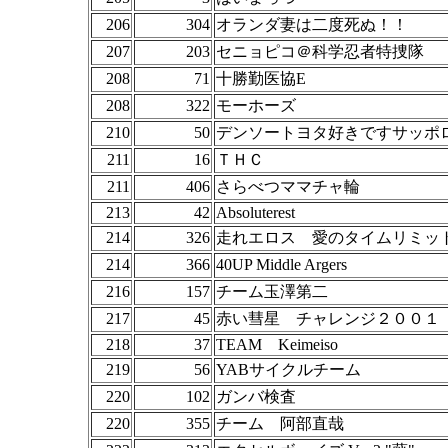
206
304
オランダ妻は二度死ぬ！！
207
203
セニョピコ＠科学忍者特捜隊
208
71
十勝勤医協E
208
322
モーホーズ
210
50
デンソートヨタ好きですサッポ
211
16
ＴＨＣ
211
406
さらべつママチャ輪
213
42
Absoluterest
214
326
走れエロス 愛のタイムリミッ
214
366
40UP Middle Argers
216
157
チーム玉澤第二
217
45
赤い彗星 チャレンジ２００１
218
37
TEAM Keimeiso
219
56
YABサイクルチーム
220
102
ガンバ検査
220
355
チーム 阿部直哉