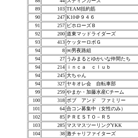
88
44
スティンガーズ
89
103
TEAM括約筋
90
247
K10＠９４６
91
257
ビホローズＢ
92
200
道東マッドライダーズ
93
413
ケッターロボＧ
94
8
㈱男夜路組
94
27
うみまるとゆかいな仲間たち
94
214
ｉｎｃａ ｃｌｕｂ
94
245
大ちゃん
94
327
ヤキオレ会 自転車部
99
259
やまか・加藤水産Cチーム
100
318
ボブ アンド ファミリー
101
64
合コン募集中（女性のみ）
102
85
ＰＲＥＳＴＯ－Ｒ５
103
285
マスマスツーリングYKK
104
38
激チャリファイターズ