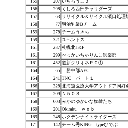
155
207
いちろうこＢ
156
298
くしろ西部チャリダーズ
157
63
リサイクル＆サイクル濱口処理
158
77
明治乳業Bチーム
159
278
チームうきち
159
321
ユヘントス
161
287
札幌北T&F
161
299
べっかいちゃりんこ倶楽部
161
452
道新クリオネＲＣ①
164
65
十勝中部AEC.
164
241
TNC パート１
166
328
北海道医療大学アウトドア同好
167
209
Ｎ５０３
168
603
みかのゆかいな奴隷たち
169
201
Okiraku ｗｅｂ
169
248
ホクデンナイトライダーズ
171
142
チーム秀KING typeひでぶ