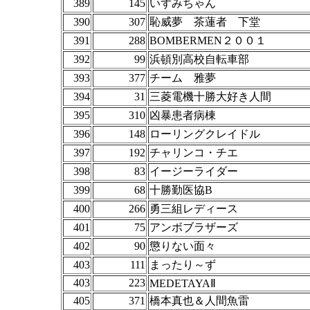
389
145
いずみちゃん
390
307
恥威夢 茶蓮者 下堂
391
288
BOMBERMEN２００１
392
99
浜頓別高校自転車部
393
377
チーム 雅夢
394
31
三菱電機十勝大好き人間
395
310
凶暴患者病棟
396
148
ローリングクレイドル
397
192
チャリンコ・チエ
398
83
イージーライダー
399
68
十勝勤医協B
400
266
勇三組レディース
401
75
アンボブラザーズ
402
90
懲りない面々
403
111
まったり～ず
403
223
MEDETAYAⅡ
405
371
橋本真也＆人間魚雷