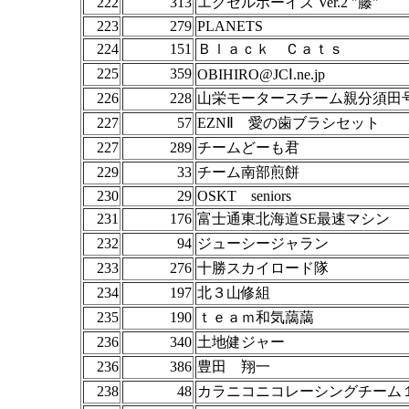
222
313
エクセルボーイズ Ver.2 "藤"
223
279
PLANETS
224
151
Ｂｌａｃｋ Ｃａｔｓ
225
359
OBIHIRO@JCⅠ.ne.jp
226
228
山栄モータースチーム親分須田
227
57
EZNⅡ 愛の歯ブラシセット
227
289
チームどーも君
229
33
チーム南部煎餅
230
29
OSKT seniors
231
176
富士通東北海道SE最速マシン
232
94
ジューシージャラン
233
276
十勝スカイロード隊
234
197
北３山修組
235
190
ｔｅａｍ和気藹藹
236
340
土地健ジャー
236
386
豊田 翔一
238
48
カラニコニコレーシングチーム