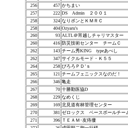
256
457
かちまい
257
222
DS Admin ２００１
258
324
なりポンとＫＭＲＣ
258
404
Ozyaru's
260
93
ALTL＠宵越しチャリマスター
260
416
防災技術センター チームＣ
262
143
チーム秀KING typeあべし
262
347
サイクルモード・Ｋ５５
264
258
ぴろろＰＤ’ｓ
265
121
チームフェニックスなのだ！
266
346
亀走
267
70
十勝勤医協D
268
229
なめくじ
269
169
北見道有林管理センター
270
381
ゼロックス ベースボールチー
271
396
ＴＥＡＭ･友痔瘻
272
26
成田順二御一行様