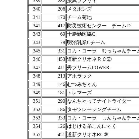
339
282
振興ラブリィ
340
206
メタボンズ
341
170
チーム菊地
341
417
防災技術センター チームＤ
343
69
十勝勤医協C
343
78
明治乳業Cチーム
345
331
コカ・コーラ むっちゃんチー
346
453
道新クリオネＲＣ②
347
411
秀プリームPOWER
348
213
アホラック
349
146
むつみちゃん
349
181
トレマーズ
351
290
なんちゃってナイトライダー
352
186
タモツレーシングチーム
353
333
コカ・コーラ しんちゃんチー
354
126
はじける糸こんにゃく
355
451
道新クリオネRC③