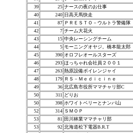
39
25
ナースの夜のお仕事
40
240
日高天馬快走
41
87
ＰＲＥＳＴＯ－ウルトラ警備隊
42
7
チーム大花火
43
15
中央レーシングチーム
44
5
モーニングオヤジ。橋本龍太郎
45
390
オロフレオールスターズ
46
293
ほっちゃれ会社員２００１
47
263
熱原設備ボイレンジャイ
48
179
ＲＳ－Ｍｅｄｉｃｉｎｅ
49
36
北広島市役所ママチャリ部C
50
311
どりお
50
398
ホワイトベリーとナンパ山
52
314
ＳＭＯＰ
53
81
田川林業ママチャリ部
53
92
北海道松下電器B.R.T