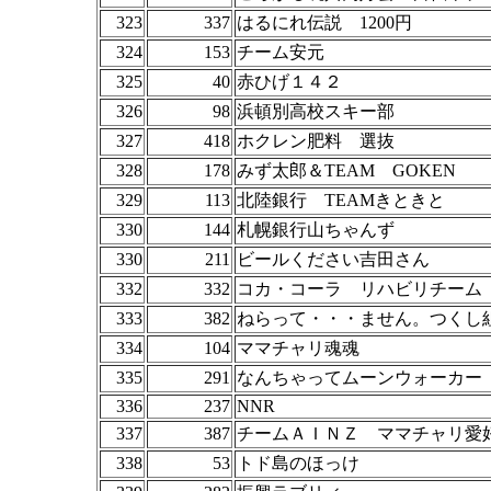
323
337
はるにれ伝説 1200円
324
153
チーム安元
325
40
赤ひげ１４２
326
98
浜頓別高校スキー部
327
418
ホクレン肥料 選抜
328
178
みず太郎＆TEAM GOKEN
329
113
北陸銀行 TEAMきときと
330
144
札幌銀行山ちゃんず
330
211
ビールください吉田さん
332
332
コカ・コーラ リハビリチーム
333
382
ねらって・・・ません。つくし
334
104
ママチャリ魂魂
335
291
なんちゃってムーンウォーカー
336
237
NNR
337
387
チームＡＩＮＺ ママチャリ愛
338
53
トド島のほっけ