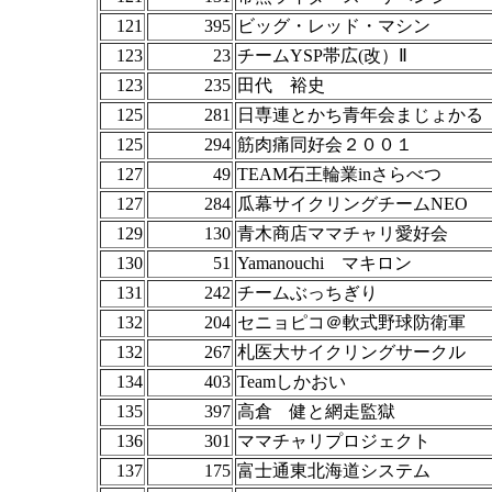
121
395
ビッグ・レッド・マシン
123
23
チームYSP帯広(改）Ⅱ
123
235
田代 裕史
125
281
日専連とかち青年会まじょかる
125
294
筋肉痛同好会２００１
127
49
TEAM石王輪業inさらべつ
127
284
瓜幕サイクリングチームNEO
129
130
青木商店ママチャリ愛好会
130
51
Yamanouchi マキロン
131
242
チームぶっちぎり
132
204
セニョピコ＠軟式野球防衛軍
132
267
札医大サイクリングサークル
134
403
Teamしかおい
135
397
高倉 健と網走監獄
136
301
ママチャリプロジェクト
137
175
富士通東北海道システム