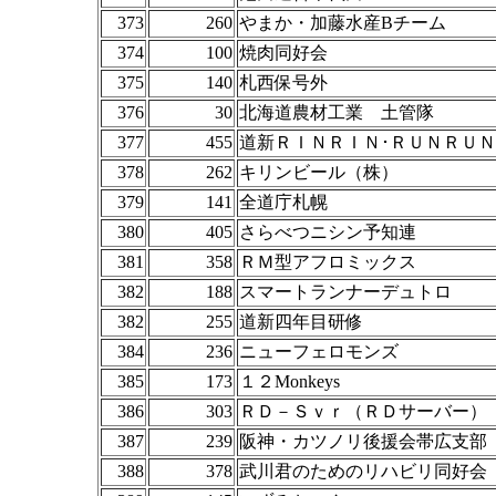
373
260
やまか・加藤水産Bチーム
374
100
焼肉同好会
375
140
札西保号外
376
30
北海道農材工業 土管隊
377
455
道新ＲＩＮＲＩＮ･ＲＵＮＲＵＮ
378
262
キリンビール（株）
379
141
全道庁札幌
380
405
さらべつニシン予知連
381
358
ＲＭ型アフロミックス
382
188
スマートランナーデュトロ
382
255
道新四年目研修
384
236
ニューフェロモンズ
385
173
１２Monkeys
386
303
ＲＤ－Ｓｖｒ（ＲＤサーバー）
387
239
阪神・カツノリ後援会帯広支部
388
378
武川君のためのリハビリ同好会