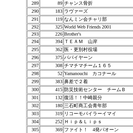
289
89
チャンス骨折
290
183
ラヴァーズ
291
119
なんミン会チャリ部
292
325
World Web Friends 2001
293
226
Brother's
294
394
ＴＥＡＭ 山岸
295
362
医・更別村役場
296
375
パパイヤーン
297
308
チマチマチーム１６５
298
52
Yamanouchi カコナール
299
383
鼻差で２着
300
415
防災技術センター チームＢ
301
132
復活！！中崎親分
302
180
三石町商工会青年部
303
319
リコーモバイラーイマイ
304
252
Ｈｉｐ＆Ｌｉｐｓ
305
369
ファイト！ 4発パオーン