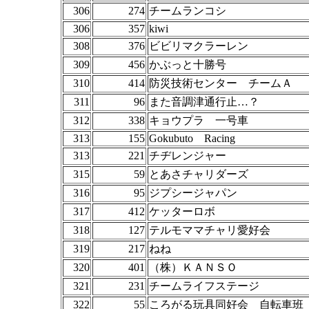
306
274
チームランコシ
306
357
kiwi
308
376
ビビリマクラーレン
309
456
かぶっと十勝号
310
414
防災技術センター チームＡ
311
96
また音調津通行止…？
312
338
キョウプラ 一号車
313
155
Gokubuto Racing
313
221
チヂレンジャー
315
59
とあさチャリダーズ
316
95
ジプシージャパン
317
412
ケッターロボ
318
127
テルモママチャリ愛好会
319
217
ねね
320
401
（株）ＫＡＮＳＯ
321
231
チームライフステージ
322
55
ころがる玩具同好会 自転車班