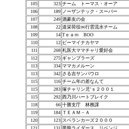
105
323
チーム トーマス・オーア
106
189
ノーザンテック・スーパー
107
249
酒豪友の会
108
22
道栄荷役㈱行雲流水チーム
109
14
Tｅａｍ BOO
110
12
ビーマイナカヤマ
111
268
札医大ママチャリ愛好会
112
275
ギャンブラーズ
113
334
ママカメルーン
113
342
さる吉サンパウロ
115
116
チーム年の差なんて
115
283
塚チャリン児’ｓ２００１
115
292
西乃川ハートブレイク
118
66
十勝支庁 林務課
119
184
ＴＥＡＭ－Ａ
120
123
スペランカーズ２０００
121
131
帯熊ライダース リベンジ