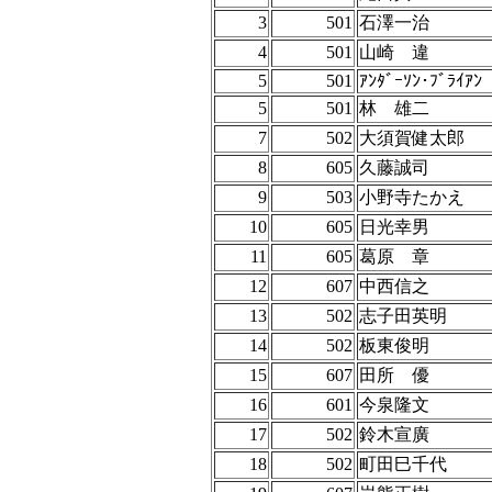
3
501
石澤一治
4
501
山崎 違
5
501
ｱﾝﾀﾞｰｿﾝ･ﾌﾞﾗｲｱﾝ
5
501
林 雄二
7
502
大須賀健太郎
8
605
久藤誠司
9
503
小野寺たかえ
10
605
日光幸男
11
605
葛原 章
12
607
中西信之
13
502
志子田英明
14
502
板東俊明
15
607
田所 優
16
601
今泉隆文
17
502
鈴木宣廣
18
502
町田巳千代