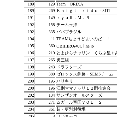
189
129
Team ORIXA
189
269
Ｋｎｉｇｔ ｒｉｄｅｒ3111
191
149
ｒｙｕⅡ．Ｍ．Ｒ
192
158
チーム玉澤
192
335
パパブラジル
194
11
TEAMちょうどよいのだ！！
195
360
OBIHIRO@JCⅡ.ne.jp
196
219
とよひらチャリンコくらぶ星ぐ
197
265
勇三組
198
243
ドラフターズ
199
380
ゼロックス釧路・SEMSチーム
200
195
ハリキリ
200
196
江別ママチャリ１２耐推進会
202
134
サンザンオールスターズ
203
271
ムガール帝国ＶＯＬ．２
204
361
超・更別村役場
205
3
はいまっつ