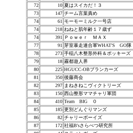
72
10
夏はスイカだ！３
73
147
チーム言葉責め
74
61
モーモーミルク一号店
74
218
ねねと肌年齢１７歳ず
74
391
Ｐｏｗｅｒ ＭＡＸ
77
91
芽室暴走連合軍WHAT'S GO隊
78
273
手稲八木整形外科＆ポッキーズ
79
18
霧都遊人界
80
225
HGUCC-OBブランカーズ
81
350
後藤商会
82
297
まねきねこヴィクトリーズ
83
150
西山整形ママチャリ軍団
84
410
Team BIG ０
85
185
更別どんぐりマンズ
86
82
チャリーボーイズ
87
172
社福B'sさらべつ研究所