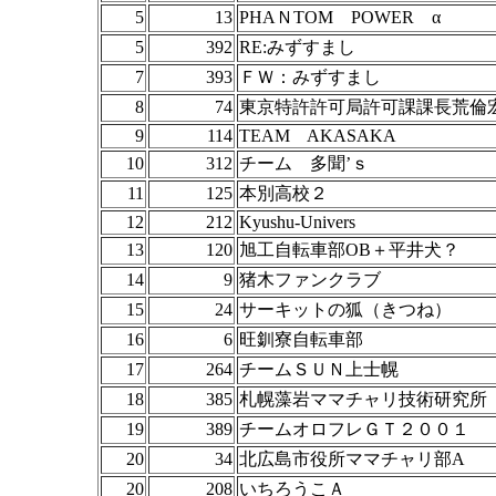
5
13
PHAＮTOM POWER α
5
392
RE:みずすまし
7
393
ＦＷ：みずすまし
8
74
東京特許許可局許可課課長荒倫
9
114
TEAM AKASAKA
10
312
チーム 多聞’ｓ
11
125
本別高校２
12
212
Kyushu-Univers
13
120
旭工自転車部OB＋平井犬？
14
9
猪木ファンクラブ
15
24
サーキットの狐（きつね）
16
6
旺釧寮自転車部
17
264
チームＳＵＮ上士幌
18
385
札幌藻岩ママチャリ技術研究所
19
389
チームオロフレＧＴ２００１
20
34
北広島市役所ママチャリ部A
20
208
いちろうこＡ