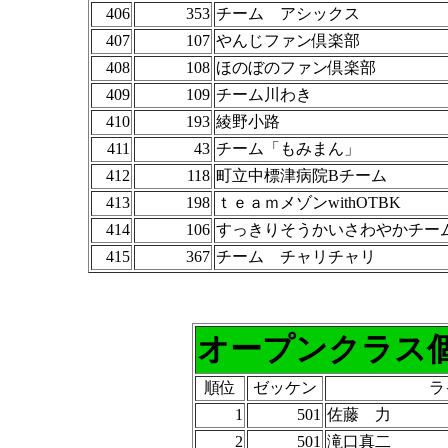
406
353
チーム アシックス
407
107
やんじファン倶楽部
408
108
ほのぼのファン倶楽部
409
109
チーム川わき
410
193
綾野小路
411
43
チーム「もみまん」
412
118
町立中標津病院Bチーム
413
198
ｔｅａｍメゾンwithOTBK
414
106
すっきりそうかいさわやかチー
415
367
チーム チャリチャリ
オープンクラス
順位
ゼッケン
ラ
1
501
佐藤 力
2
501
滝口真二