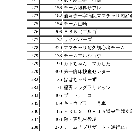
272
156
チーム限界サブレ
272
182
浦河赤十字病院ママチャリ同好
275
154
チーム山崎
276
306
５６５（ゴルゴ）
277
32
サイババーズ
278
329
ママチャリ耐久初心者チーム
279
133
チームマルショウ
279
199
カトちゃん マカした！
279
300
第一臨床検査センター
282
136
ははちゃりーず
283
171
稲妻レッグラリアッツ
283
305
ブートチーコ
285
339
キョウプラ 二号車
286
86
ＰＲＥＳＴＯ－ＪＡ道央千歳支
287
363
激・更別村役場
288
270
チーム「ブリザード・通行止」