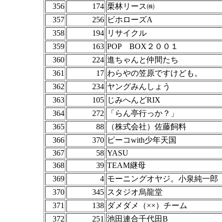
356
174
栗林リース㈱
357
256
ビホローズA
358
194
リサイクル
359
163
POP BOX２００１
360
224
進ちゃんと仲間たち
361
17
わらやの笠原ですけども。
362
234
ヤングみんしょう
363
105
じみへんどRIX
364
272
「らん亭行っか？」
365
88
（株式会社）佐藤飼料
366
370
ピーコwith少年天国
367
58
YASU
368
39
TEAM継母
369
4
モーニングオヤジ。小泉純一郎
370
345
スタジオ烏龍堂
371
138
ダメダメ（××）チーム
372
251
池田連合千代田B