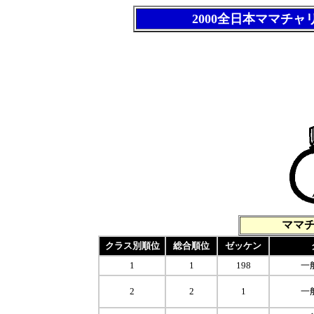
2000全日本ママチ
ママ
クラス別順位
総合順位
ゼッケン
1
1
198
一
2
2
1
一