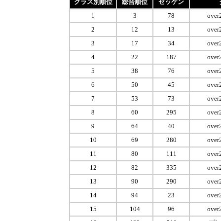
クラス別順位
総合順位
ゼッケン
1
3
78
over
2
12
13
over
3
17
34
over
4
22
187
over
5
38
76
over
6
50
45
over
7
53
73
over
8
60
295
over
9
64
40
over
10
69
280
over
11
80
111
over
12
82
335
over
13
90
290
over
14
94
23
over
15
104
96
over