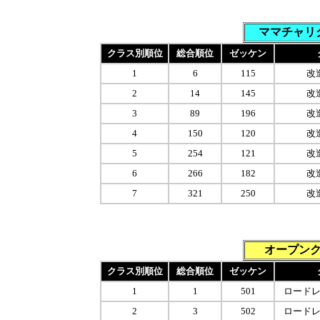
ママチャリ
クラス別順位
総合順位
ゼッケン
1
6
115
改
2
14
145
改
3
89
196
改
4
150
120
改
5
254
121
改
6
266
182
改
7
321
250
改
オープン
クラス別順位
総合順位
ゼッケン
1
1
501
ロード
2
3
502
ロード