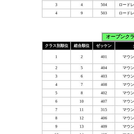
3
4
504
ロード
4
9
503
ロード
オープンク
クラス別順位
総合順位
ゼッケン
1
2
401
マウ
2
5
404
マウ
3
6
403
マウ
4
7
408
マウ
5
8
402
マウ
6
10
407
マウ
7
11
315
マウ
8
12
406
マウ
9
13
409
マウ