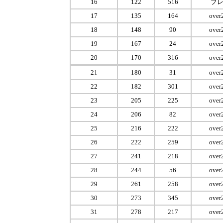
16
122
516
プ
17
135
164
over
18
148
90
over
19
167
24
over
20
170
316
over
21
180
31
over
22
182
301
over
23
205
225
over
24
206
82
over
25
216
222
over
26
222
259
over
27
241
218
over
28
244
56
over
29
261
258
over
30
273
345
over
31
278
217
over