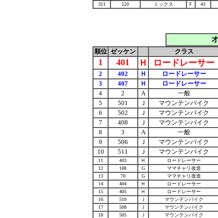
311
520
ミックス
Ｆ
43
順位
ゼッケン
クラス
1
401
Ｈ
ロードレーサー
2
402
Ｈ
ロードレーサー
3
407
Ｈ
ロードレーサー
4
2
A
一般
5
501
Ｊ
マウンテンバイク
6
502
Ｊ
マウンテンバイク
7
408
Ｊ
マウンテンバイク
8
3
A
一般
9
506
Ｊ
マウンテンバイク
10
511
Ｊ
マウンテンバイク
11
403
Ｈ
ロードレーサー
12
188
G
ママチャリ改造
13
70
G
ママチャリ改造
14
404
Ｈ
ロードレーサー
15
405
Ｈ
ロードレーサー
16
510
Ｊ
マウンテンバイク
17
508
Ｊ
マウンテンバイク
18
505
Ｊ
マウンテンバイク